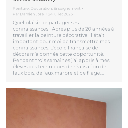
Peinture
,
Décoration
,
Enseignement
Par
Damien Jore
24 juillet 2023
Quel plaisir de partager ses
connaissances ! Après plus de 20 années à
travailler la peinture décorative, il était
important pour moi de transmettre mes
connaissances. L’école Française de
décors m’a donnée cette opportunité.
Pendant trois semaines j’ai appris à mes
élèves des techniques de réalisation de
faux bois, de faux marbre et de filage.…