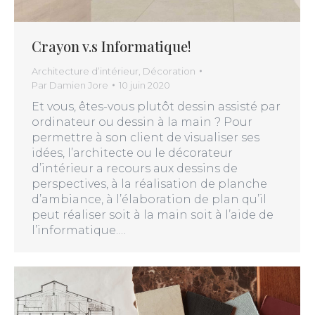
Crayon v.s Informatique!
Architecture d’intérieur
,
Décoration
Par
Damien Jore
10 juin 2020
Et vous, êtes-vous plutôt dessin assisté par
ordinateur ou dessin à la main ? Pour
permettre à son client de visualiser ses
idées, l’architecte ou le décorateur
d’intérieur a recours aux dessins de
perspectives, à la réalisation de planche
d’ambiance, à l’élaboration de plan qu’il
peut réaliser soit à la main soit à l’aide de
l’informatique.…