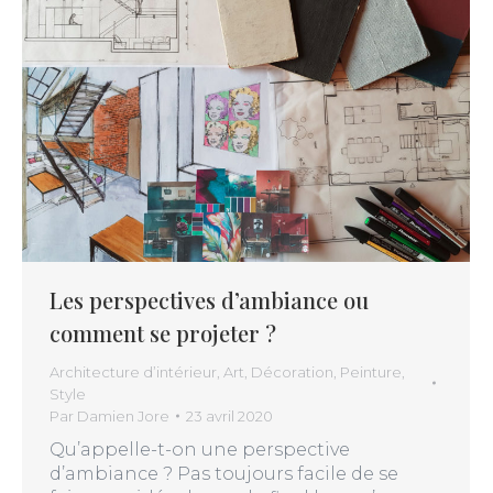
Les perspectives d’ambiance ou
comment se projeter ?
Architecture d’intérieur
,
Art
,
Décoration
,
Peinture
,
Style
Par
Damien Jore
23 avril 2020
Qu’appelle-t-on une perspective
d’ambiance ? Pas toujours facile de se