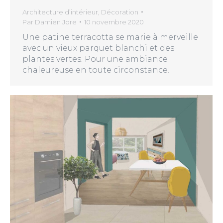
Architecture d’intérieur
,
Décoration
Par
Damien Jore
10 novembre 2020
Une patine terracotta se marie à merveille
avec un vieux parquet blanchi et des
plantes vertes. Pour une ambiance
chaleureuse en toute circonstance!