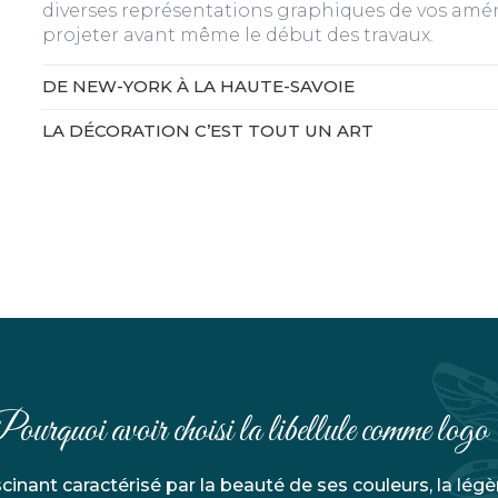
diverses représentations graphiques de vos amén
projeter avant même le début des travaux.
DE NEW-YORK À LA HAUTE-SAVOIE
LA DÉCORATION C’EST TOUT UN ART
ourquoi avoir choisi la libellule comme logo
ascinant caractérisé par la beauté de ses couleurs, la légè