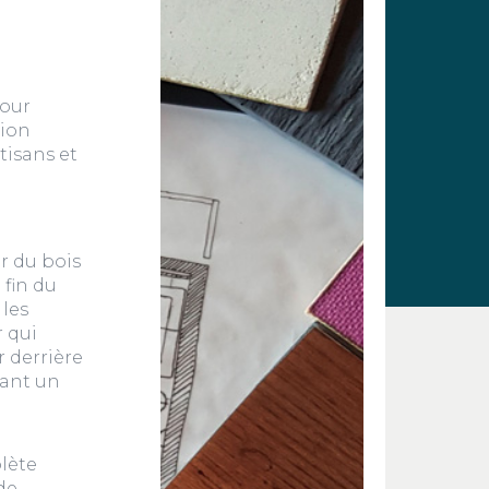
pour
tion
tisans et
r du bois
 fin du
 les
r qui
r derrière
yant un
lète
de