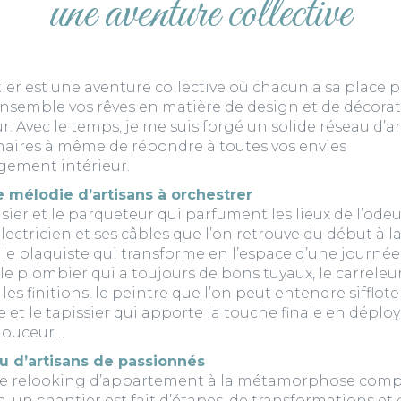
une aventure collective
er est une aventure collective où chacun a sa place 
ensemble vos rêves en matière de design et de décora
ur. Avec le temps, je me suis forgé un solide réseau d’ar
naires à même de répondre à toutes vos envies
ement intérieur.
e mélodie d’artisans à orchestrer
ier et le parqueteur qui parfument les lieux de l’odeu
électricien et ses câbles que l’on retrouve du début à la
 le plaquiste qui transforme en l’espace d’une journée
le plombier qui a toujours de bons tuyaux, le carreleu
es finitions, le peintre que l’on peut entendre sifflote
 et le tapissier qui apporte la touche finale en déplo
 douceur…
u d’artisans de passionnés
e relooking d’appartement à la métamorphose comp
la, un chantier est fait d’étapes, de transformations et 