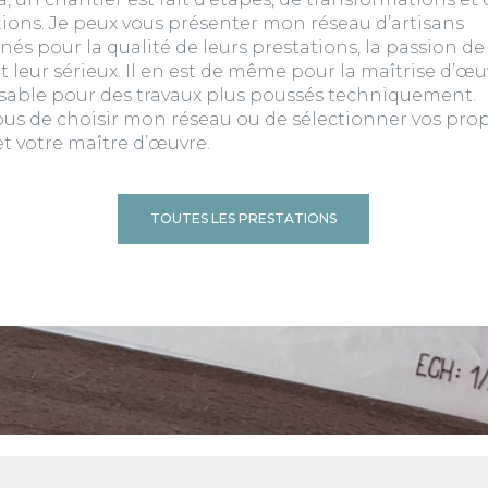
ions. Je peux vous présenter mon réseau d’artisans
nés pour la qualité de leurs prestations, la passion de
t leur sérieux. Il en est de même pour la maîtrise d’œu
sable pour des travaux plus poussés techniquement.
ous de choisir mon réseau ou de sélectionner vos pro
et votre maître d’œuvre.
TOUTES LES PRESTATIONS