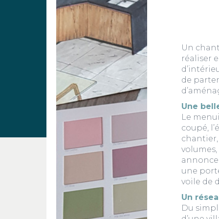
Un chanti
réaliser 
d’intérie
de parte
d’aménag
Une bell
Le menuis
coupé, l’
chantier,
volumes, 
annonce l
une porte
voile de
Un résea
Du simpl
d’une vil