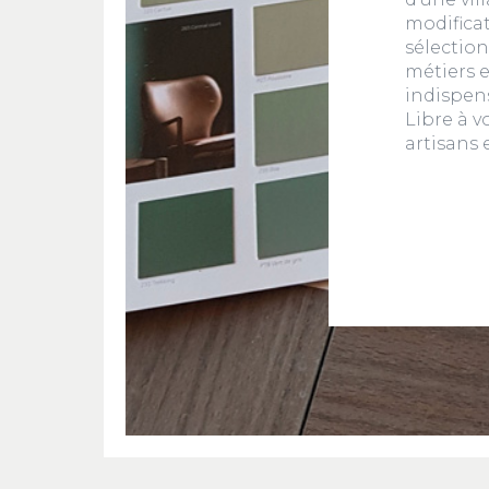
modificat
sélection
métiers e
indispen
Libre à v
artisans 