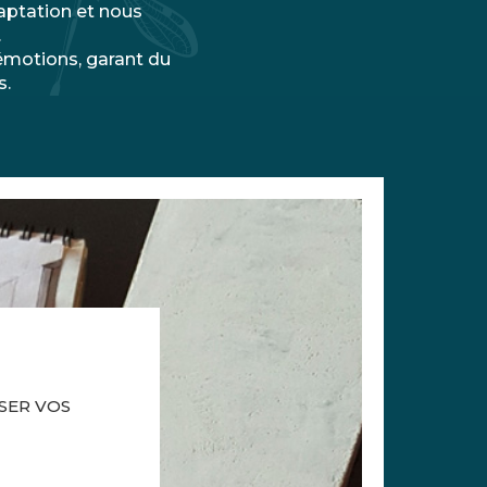
aptation et nous
.
 émotions, garant du
s.
SER VOS