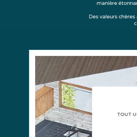
manière étonnan
Des valeurs chères 
c
TOUT U