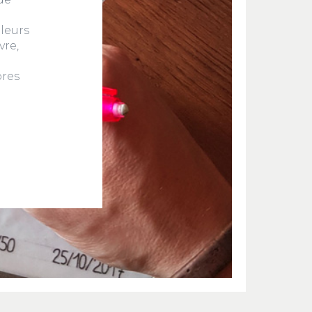
 leurs
vre,
pres